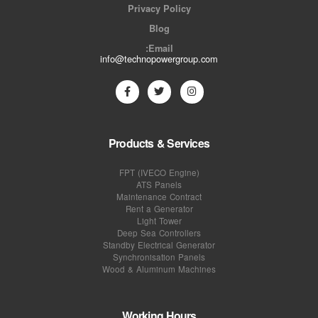
Privacy Policy
Blog
Email:
info@technopowergroup.com
Products & Services
FPT (IVECO Engine)
ATS Panels
Maintenance Contract
Rent a Generator
Light Tower
Deep Sea Controllers
Standby Electrical Generator
Synchronisation Panels
Wood & Aluminum Machines
Working Hours