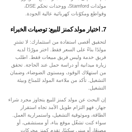
مولدات Stamford، ووحدات تحكم DSE،
وقواطع ومكوّنات كهربائية عالية الجودة.
7. اختيار مولد كمنز للبيع: توصيات الخبراء
لتحقيق أقصى استفادة من استثمارك: لا تشترِ
مولدًا بناءً على السعر فقط. اختر مورّدًا لديه
فريق خدمة وليس فريق مبيعات فقط. اطلب
زيارة ميدانية أو دراسة حمل عند الحاجة. تحقق
من استهلاك الوقود، ومستوى الضوضاء، وضمان
التشغيل. تأكد من ملاءمة المولد للمناخ وبيئة
التشغيل.
إن البحث عن مولد كمنز للبيع يتجاوز مجرد شراء
جهاز، فهو التزام طويل الأمد تجاه استقرار
الطاقة، وموثوقية التشغيل، واستمرارية العمل.
سواء كنت تشغّل موقع بناء، أو مستشفى، أو
مصنعًا، أو مبنى سكنيًا، تقدم كمنز محركات